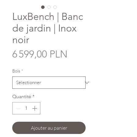
LuxBench | Banc
de jardin | Inox
noir
Prix
6 599,00 PLN
Bois
*
Quantité
*
Ajouter au panier