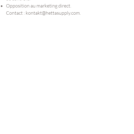
Opposition au marketing direct.
Contact :
kontakt@hettasupply.com
.
8. Politique de retour
En cas de retour d'un produit, les
données personnelles de l'utilisateur
pourront être traitées à des fins de
remboursement et de logistique. Les
retours sont traités conformément à la
législation applicable et aux conditions
générales de vente du magasin.
9. Cookies
Le site Web utilise des cookies pour :
Identification des utilisateurs comme
connectés.
Mémorisation des produits ajoutés à
votre panier.
Analyser la manière dont le site Web est