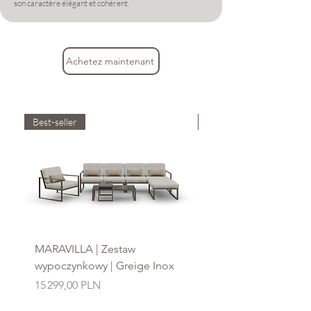
son caractère élégant et cohérent.
Achetez maintenant
Best-seller
Best-seller
MARAVILLA | Zestaw
MARAVILLA | Zestaw
wypoczynkowy | Greige Inox
wypoczynkowy | Cho
Inox
Prix
15 299,00 PLN
Prix
15 299,00 PLN