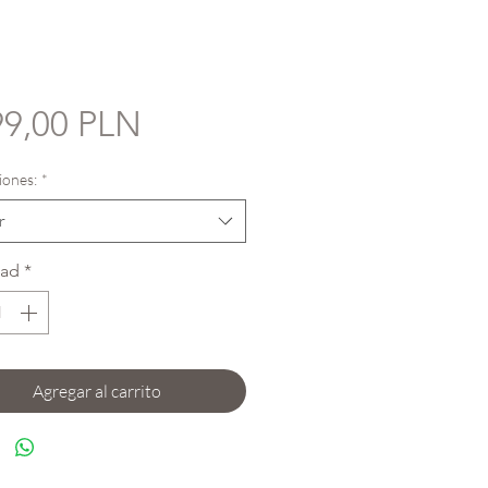
Precio
99,00 PLN
ones:
*
r
dad
*
Agregar al carrito