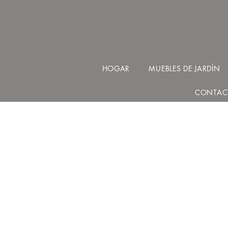
HOGAR
MUEBLES DE JARDÍN
CONTAC