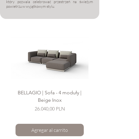
który pozwala celebrować przestrzeń na świeżym
powietrzu w wyjątkowym stylu.
BELLAGIO | Sofa - 4 moduły |
Beige Inox
Precio
26.040,00 PLN
Agregar al carrito