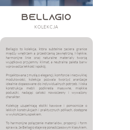
BELLAGIO
KOLEKCJA
Bellagio to kolekcja, która subtelnie zaciera granice
między wnętrzem a przestrzenią zewnętrzną. Miękkie,
harmonijne linie oraz naturalne materiały tworzą
wyjątkowo przyjemny klimat, a neutralna paleta barw
wprowadza lekkość i spokój.
Projektowana z myślą o elegancji, komforcie i niezwykłej
modułowości, kolekcja pozwala tworzyć aranżacje
idealnie dopasowane do indywidualnych potrzeb. Niska
konstrukcja mebli podkreśla masywne, miękkie
poduszki, nadając całości nowoczesny i wyważony
charakter.
Kolekcję uzupełniają stoliki kawowe i pomocnicze o
lekkich konstrukcjach i praktycznych półkach, dostępne
w wykończeniu spiekiem.
To harmonijne połączenie materiałów, proporcji i form
sprawia, że Bellagio staje się ponadczasowym klasykiem,