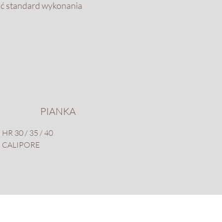
ać standard wykonania
PIANKA
HR 30 / 35 / 40
CALIPORE