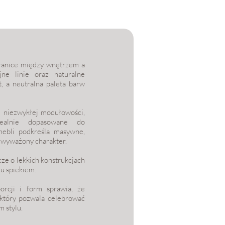
 granice między wnętrzem a
jne linie oraz naturalne
, a neutralna paleta barw
i niezwykłej modułowości,
dealnie dopasowane do
mebli podkreśla masywne,
i wyważony charakter.
ze o lekkich konstrukcjach
u spiekiem.
orcji i form sprawia, że
 który pozwala celebrować
 stylu.