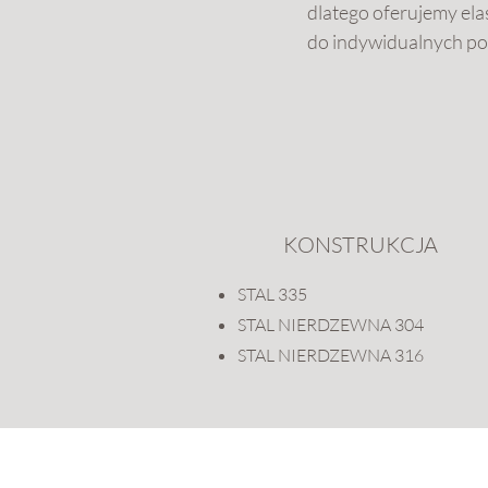
dlatego oferujemy el
do indywidualnych pot
KONSTRUKCJA
STAL 335
STAL NIERDZEWNA 304
STAL NIERDZEWNA 316