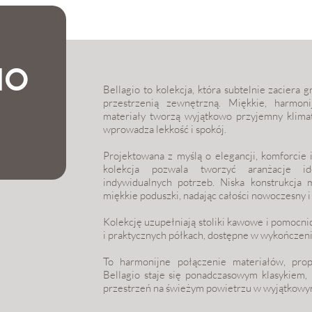
IO
Bellagio to kolekcja, która subtelnie zaciera
przestrzenią zewnętrzną. Miękkie, harmoni
materiały tworzą wyjątkowo przyjemny klimat
wprowadza lekkość i spokój.
Projektowana z myślą o elegancji, komforcie 
kolekcja pozwala tworzyć aranżacje i
indywidualnych potrzeb. Niska konstrukcja 
miękkie poduszki, nadając całości nowoczesny 
Kolekcję uzupełniają stoliki kawowe i pomocnic
i praktycznych półkach, dostępne w wykończeni
To harmonijne połączenie materiałów, prop
Bellagio staje się ponadczasowym klasykiem,
przestrzeń na świeżym powietrzu w wyjątkowym