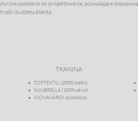
astyczne podejście do projektowania, pozwalające dopasow
rzeb i budżetu klienta.
TKANINA
TOPTEXTIL (100% olefin)
SUNBRELLA (100% akryl)
GIOVANARDI (ecoskóra)