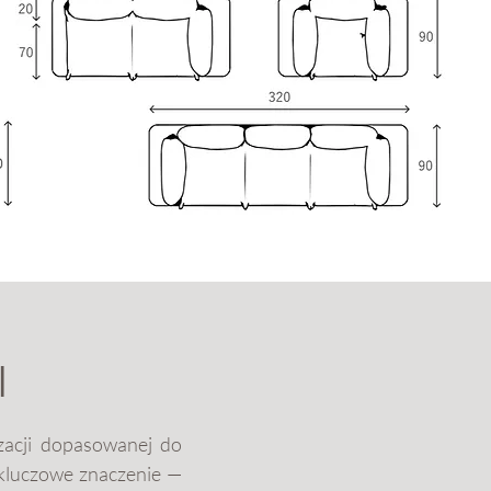
I
izacji dopasowanej do
 kluczowe znaczenie —