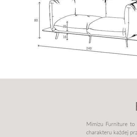
Mimizu Furniture to 
charakteru każdej pr