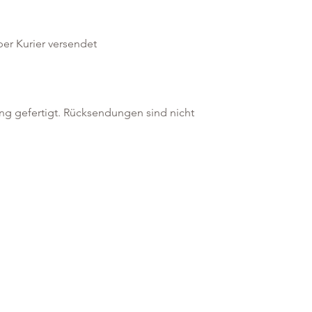
per Kurier versendet
ung gefertigt. Rücksendungen sind nicht
Informationen
Mein Konto
Zahlungsmethoden
Login
Versandarten
Meine Favoriten
Rücksendungen
Meine Bestellungen
Datenschutzrichtlinie
Newsletter