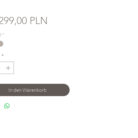
Preis
299,00 PLN
l
*
l
*
In den Warenkorb