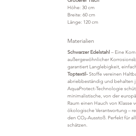
Größerer Tisch
Höhe: 30 cm
Breite: 60 cm
Länge: 120 cm
Materialien
Schwarzer Edelstahl
– Eine Komb
außergewöhnlicher Korrosionsbe
garantiert Langlebigkeit, einfac
Toptextil-
Stoffe vereinen Haltba
abriebbeständig und behalten j
AquaProtect-Technologie schütz
minimalistische, von der europ
Raum einen Hauch von Klasse ve
ökologische Verantwortung – re
den CO₂-Ausstoß. Perfekt für al
schätzen.