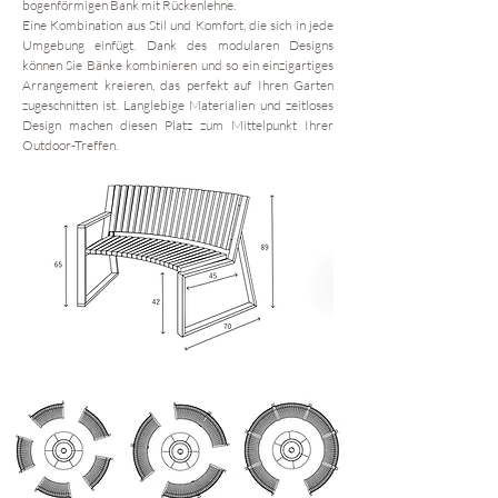
bogenförmigen Bank mit Rückenlehne.
Eine Kombination aus Stil und Komfort, die sich in jede
Umgebung einfügt. Dank des modularen Designs
können Sie Bänke kombinieren und so ein einzigartiges
Arrangement kreieren, das perfekt auf Ihren Garten
zugeschnitten ist. Langlebige Materialien und zeitloses
Design machen diesen Platz zum Mittelpunkt Ihrer
Outdoor-Treffen.