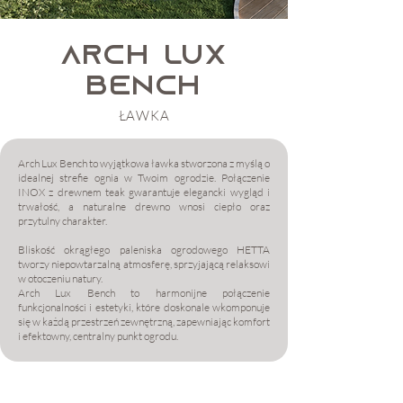
ARCH Lux
bench
ŁAWKA
Arch Lux Bench to wyjątkowa ławka stworzona z myślą o
idealnej strefie ognia w Twoim ogrodzie. Połączenie
INOX z drewnem teak gwarantuje elegancki wygląd i
trwałość, a naturalne drewno wnosi ciepło oraz
przytulny charakter.
Bliskość okrągłego paleniska ogrodowego HETTA
tworzy niepowtarzalną atmosferę, sprzyjającą relaksowi
w otoczeniu natury.
Arch Lux Bench to harmonijne połączenie
funkcjonalności i estetyki, które doskonale wkomponuje
się w każdą przestrzeń zewnętrzną, zapewniając komfort
i efektowny, centralny punkt ogrodu.