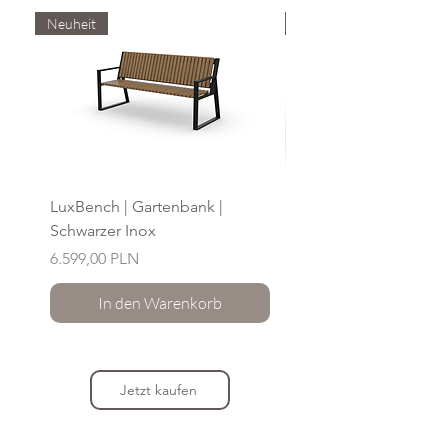
Neuheit
Neuheit
LuxBench | Gartenbank |
ArchLuxBench | Gart
Schwarzer Inox
Inox / Schwarz Inox
Preis
Preis
6.599,00 PLN
5.499,00 PLN
In den Warenkorb
Jetzt kaufen