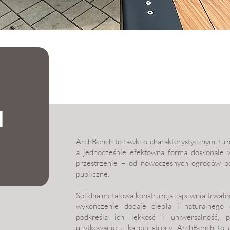
h
ArchBench to ławki o charakterystycznym, łuko
a jednocześnie efektowna forma doskonale 
przestrzenie – od nowoczesnych ogrodów po
publiczne.
Solidna metalowa konstrukcja zapewnia trwałość
wykończenie dodaje ciepła i naturalnego 
podkreśla ich lekkość i uniwersalność, 
użytkowanie z każdej strony. ArchBench to 