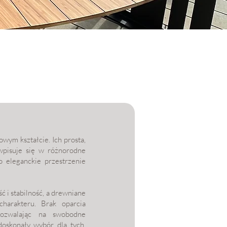
wym kształcie. Ich prosta,
wpisuje się w różnorodne
 eleganckie przestrzenie
 i stabilność, a drewniane
charakteru. Brak oparcia
pozwalając na swobodne
doskonały wybór dla tych,