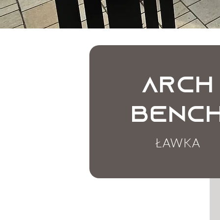
ARCH
benc
ŁAWKA