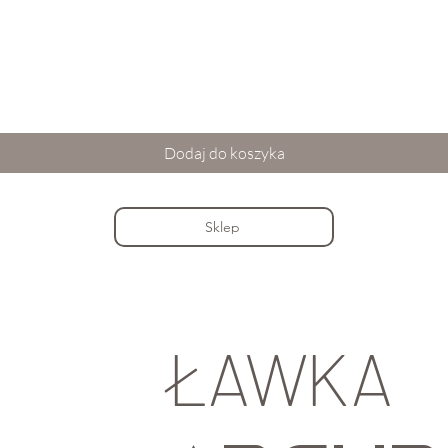
Podgląd
Dodaj do koszyka
Sklep
ŁAWKA